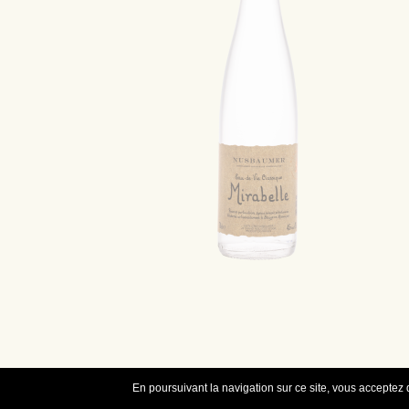
En poursuivant la navigation sur ce site, vous acceptez q