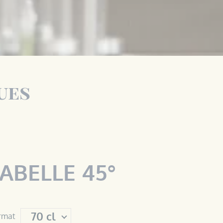
ues
ABELLE 45°
rmat