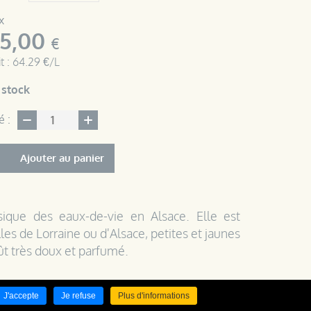
x
5,00
€
t : 64.29 €/L
 stock
é :
Ajouter au panier
sique des eaux-de-vie en Alsace. Elle est
les de Lorraine ou d'Alsace, petites et jaunes
t très doux et parfumé.
elle
est obtenue par fermentation des fruits
J'accepte
Je refuse
Plus d'informations
3 à 4 semaines. Après la fermentation, la