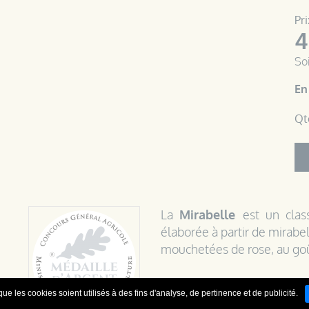
Pri
4
Soi
En
Qt
La
Mirabelle
est un clas
élaborée à partir de mirabel
mouchetées de rose, au goû
Cette
eau-de-vie de Mirab
ue les cookies soient utilisés à des fins d'analyse, de pertinence et de publicité.
avec leurs noyaux durant 