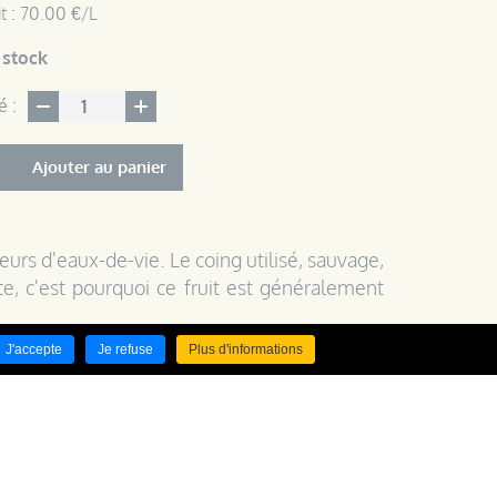
t : 70.00 €/L
 stock
é :
Ajouter au panier
urs d'eaux-de-vie. Le coing utilisé, sauvage,
te, c'est pourquoi ce fruit est généralement
J'accepte
Je refuse
Plus d'informations
fruits frais préalablement broyés dans de
on du macérât, nous ajustons le degré grâce à
filtrée naturellement par le schiste vosgien ;