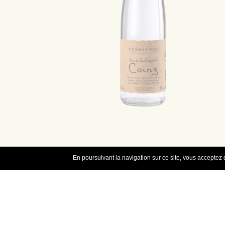
En poursuivant la navigation sur ce site, vous acceptez q