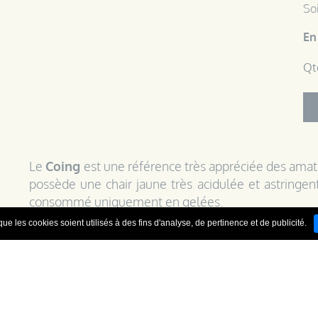
Soi
En
Qt
Le
Coing
est une référence très appréciée des amate
possède une chair jaune très acidulée et astringen
consommé uniquement en gelées.
ue les cookies soient utilisés à des fins d'analyse, de pertinence et de publicité.
Cette eau-de-vie est élaborée par macération de 
l'alcool neutre durant 3 semaines. Après distillati
l'eau de source de Steige ; d'une grande pureté car 
avec une filtration à froid pour parfaire la fabrication.