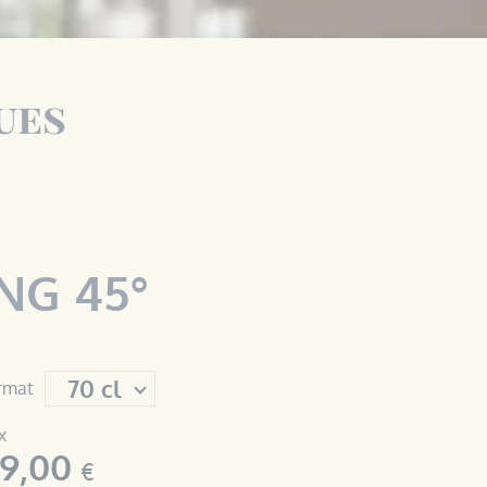
ues
NG 45°
rmat
x
9,00
€