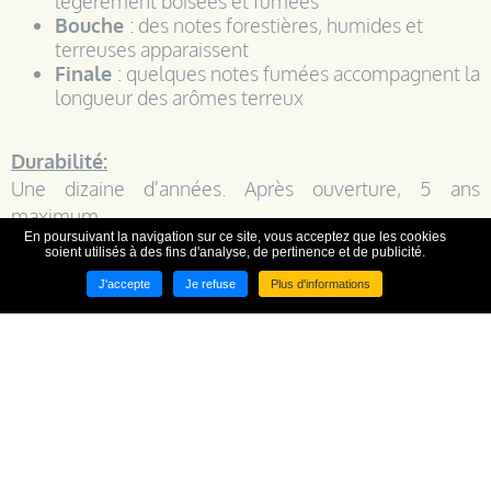
légèrement boisées et fumées
Bouche
: des notes forestières, humides et
terreuses apparaissent
Finale
: quelques notes fumées accompagnent la
longueur des arômes terreux
Durabilité:
Une dizaine d'années. Après ouverture, 5 ans
maximum.
En poursuivant la navigation sur ce site, vous acceptez que les cookies
soient utilisés à des fins d'analyse, de pertinence et de publicité.
Conservation:
J'accepte
Je refuse
Plus d'informations
Au sec et à l'abri de la lumière