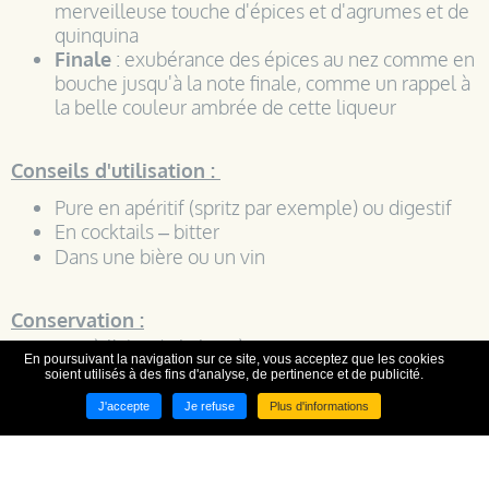
merveilleuse touche d'épices et d'agrumes et de
quinquina
Finale
: exubérance des épices au nez comme en
bouche jusqu'à la note finale, comme un rappel à
la belle couleur ambrée de cette liqueur
Conseils d'utilisation :
Pure en apéritif (spritz par exemple) ou digestif
En cocktails – bitter
Dans une bière ou un vin
Conservation :
Au sec et à l'abri de la lumière
En poursuivant la navigation sur ce site, vous acceptez que les cookies
soient utilisés à des fins d'analyse, de pertinence et de publicité.
Durabilité :
J'accepte
Je refuse
Plus d'informations
3 ans non ouverte maximum 1 an après ouverture
Disponible en format 20 cl & 70 cl