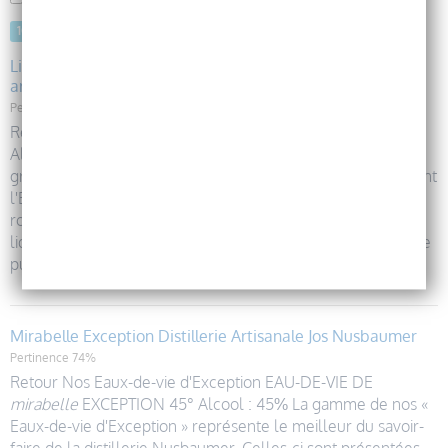
Réponses 1 à 10
10 Résultatss
Liqueur de mirabelle 25° - Douceur fruitée et tradition
artisanale
Pertinence 75%
Retour Nos Liqueurs Originales LIQUEUR DE
mirabelle
25°
Alcool : 25% La liqueur de
mirabelle
est également un
grand classique de la gamme Nusbaumer. Fruit représentant
l'Est de la France, cette petite prune jaune, mouchetée de
rose, sait ravir les papilles de tous, déclinée dans sa version
liquoreuse. Cette liqueur est élaborée par macération d'une
purée de
mirabelle
s de Lorraine dans
Mirabelle Exception Distillerie Artisanale Jos Nusbaumer
Pertinence 74%
Retour Nos Eaux-de-vie d'Exception EAU-DE-VIE DE
mirabelle
EXCEPTION 45° Alcool : 45% La gamme de nos «
Eaux-de-vie d'Exception » représente le meilleur du savoir-
faire de la distillerie Nusbaumer. Celles-ci sont présentées