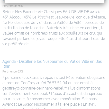
Eau-de-vie de kirsch 45° - Tradition et arômes authentiques
Pertinence 75%
Retour Nos Eaux-de-vie Classiques EAU-DE-VIE DE
kirsch
45° Alcool : 45% Le
kirsch
est l'eau-de-vie iconique d'Alsace,
"le Roi des eaux-de-vie" dans la Vallée de Villé , berceau de
la distillation de la cerise. Autrefois très riche en cerisiers, la
Vallée offrait de nombreux fruits aux bouilleurs de cru, qui
savaient parfaire ce joyau rouge. Elle était d'ailleurs l'eau-de-
vie préférée de
Agenda - Distillerie Jos Nusbaumer du Val de Villé en Bas
Rhin
Pertinence 63%
/ personne (cocktails & repas inclus) Réservation obligatoire
auprès de Geoffrey au 06 76 57 52 04 ou par email à
geoffrey@domaine-bernhard-reibel.fr Plus d'informations
sur l'évènement Facebook ! L'abus d'alcool est dangereux
pour la santé, à consommer avec modération. Schnaps
Awards : Le
kirsch
Nusbaumer à la 1ère place ! En avril